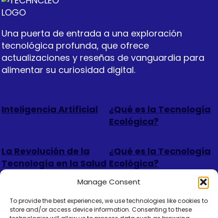
Una puerta de entrada a una exploración
tecnológica profunda, que ofrece
actualizaciones y reseñas de vanguardia para
alimentar su curiosidad digital.
Inteligencia Artificial
¿Qué es la Tecnología
Ecológica?
La Revolución de la
¿Qué es la Tecnología
Tecnología en la Salud
Ecológica?
Manage Consent
To provide the best experiences, we use technologies like cookies to
Quiénes somos
store and/or access device information. Consenting to these