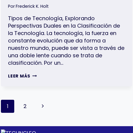
Por
Frederick K. Holt
Tipos de Tecnología, Explorando
Perspectivas Duales en la Clasificación de
la Tecnología. La tecnología, la fuerza en
constante evolución que da forma a
nuestro mundo, puede ser vista a través de
una doble lente cuando se trata de
clasificación. Por un…
TIPOS
LEER MÁS
DE
TECNOLOGÍA
|
LA
Navegación
CLASIFICACIÓN
Siguiente
1
2
DE
De
LA
página
Página
TECNOLOGÍA