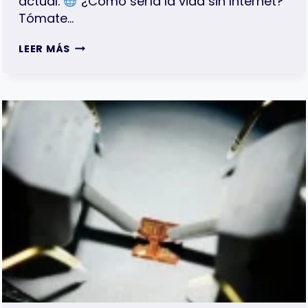
actual.
¿Cómo sería la vida sin Internet?
Tómate…
INTERNET
LEER MÁS
Y
SU
HISTORIA:
DESDE
LOS
CABLES
DE
LA
GUERRA
FRÍA
HASTA
EL
WIFI
MUNDIAL